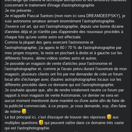
concernant le traitement d'image d'astrophotographie
Je me présente ;
Je m'appelle Pascal Santoro (mon nom ici sera DREAMDEEPSKY), je
suis astronome amateur aimant énormément l’astrophotographie.
J'exerce cet art, qui est l'astrophotographie, depuis une bonne dizaine
d'années déjà et je n'arrête pas d'apprendre des nouveaux procédés à
chaque fois qu'une sortie astro est effectuée.
Comme la plupart des gens exercent l'astronomie et
l'astrophotographie, j'ai appris le 60 / 70 % de l'astrophotographie par
mes propre moyens, le reste en piochant à droite et à gauche sur les
différents forums, démo vidéos sorties astro et autres.
Je possède un magasin de vente d'articles pour l'astronomie et
l'astrophotographie et, comme je l'avais prévu durant l'ouverture de mon
magasin, plusieurs clients ont fini par me demander de crée un forum
local afin d’échanger avec d'autres astrophotographes locaux sur les
différents procédés dans ce domaine qui est l'astrophotographie.
Je souhaite ajouter que, afin de rendre totalement neutre ce forum par
rapport à mon magasin de vente Astromanie, ce dernier ne sera en
aucun moment mentionné dune maniéré ou d'une autre afin de faire de
la publicité commerciale, à ce propos, je vous demande, svp, d'en faire
de même
.
Le but principal ici, c'est d'essayer de trouver des réponses
aux
multiples questions
qui peuvent naître dans ce domaine très vaste
qui est l'astrophotographie