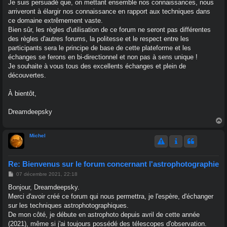
Je suis persuadé que, on mettant ensemble nos connaissances, nous
arriveront à élargir nos connaissance en rapport aux techniques dans
ce domaine extrêmement vaste.
Bien sûr, les règles d'utilisation de ce forum ne seront pas différentes
des règles d'autres forums, la politesse et le respect entre les
participants sera le principe de base de cette plateforme et les
échanges se ferons en bi-directionnel et non pas à sens unique !
Je souhaite à vous tous des excellents échanges et plein de
découvertes.
À bientôt,
Dreamdeepsky
a
u
Michel
t
Re: Bienvenus sur le forum concernant l'astrophotographie
M
07 décembre 2021, 22:18
e
s
Bonjour, Dreamdeepsky.
s
Merci d'avoir créé ce forum qui nous permettra, je l'espère, d'échanger
a
g
sur les techniques astrophotographiques.
e
De mon côté, je débute en astrophoto depuis avril de cette année
(2021), même si j'ai toujours possédé des télescopes d'observation.