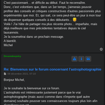
C'est passionnant... et difficile au début. Faut le reconnaître.
Donc, c'est volontiers que, dans un 1er temps, j'aimerais pouvoir
profiter des conseils et critiques constructives d'autres passionnés plus
expérimentés que moi. Et, qui sait, ce sera peut-être un jour à mon tour
de dispenser quelques conseils à des débutants...
Voilà ! J'ai hâte de partager ma plus récente photo... imparfaite, mais
déjà meilleure que mes précédentes tentatives depuis le ciel
lausannois.
Je la soumettrai dans un prochain message.
A bientôt.
Michel
a
u
Dreamdeepsky
t
Re: Bienvenus sur le forum concernant l'astrophotographie
M
08 décembre 2021, 07:10
e
s
Bonjour Michel,
s
a
g
Je te souhaite la bienvenue sur ce forum.
e
L'astrophoto est intéressante justement parce que le vrai
astrophotographe (mais aussi comme dans n'importe quel autre
domaine) souhaite pousser ses connaissances toujours plus loin afin