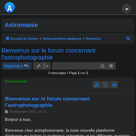
A
S
Astromanie
T
R
R
Accueil du forum
Votre première catégorie
Bienvenu
e
O
Bienvenus sur le forum concernant
c
l'astrophotographie
M
h
Rechercher
Recherche 
Répondre
A
e
3 messages • Page
1
sur
1
r
NI
Dreamdeepsky
c
E
h
e
Bienvenus sur le forum concernant
r
l'astrophotographie
M
05 décembre 2021, 10:31
e
s
Bonjour à tous,
s
a
g
Bienvenus chez astrophotomanie, la toute nouvelle plateforme
e
d'échange qui traitera la technique astrophoto et les différents manières