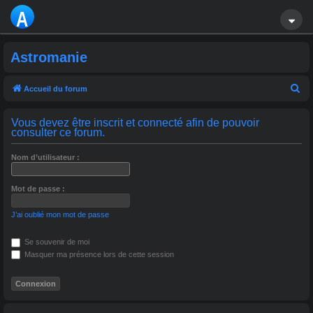
A
S
Astromanie
T
R
R
Accueil du forum
e
O
Vous devez être inscrit et connecté afin de pouvoir
c
consulter ce forum.
M
h
A
e
Nom d’utilisateur :
r
NI
Mot de passe :
c
E
h
J’ai oublié mon mot de passe
e
r
Se souvenir de moi
Masquer ma présence lors de cette session