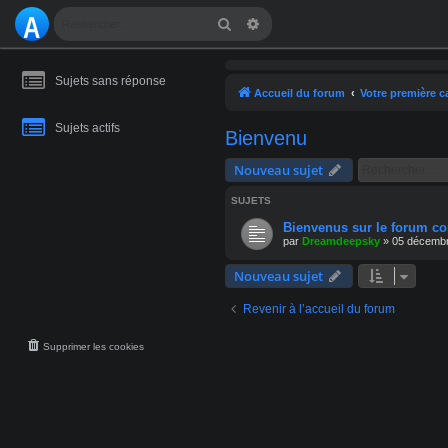
A
Rechercher
Recherche avancée
S
Sujets sans réponse
T
Accueil du forum
Votre première c
R
Sujets actifs
Bienvenu
O
Nouveau sujet
M
SUJETS
A
Bienvenus sur le forum co
par
Dreamdeepsky
»
05 décembr
NI
Nouveau sujet
E
Revenir à l’accueil du forum
Supprimer les cookies