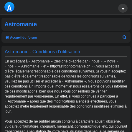
A
S
Astromanie
T
R
R
Accueil du forum
e
O
Astromanie - Conditions d’utilisation
c
M
h
En accédant à « Astromanie » (désigné ci-après par « nous », « notre »,
A
e
« nos », « Astromanie » et « http://astrophotomanie.ch »), vous acceptez
d’être légalement responsable des conditions suivantes. Si vous n’acceptez
r
NI
pas d’être légalement responsable de toutes les conditions suivantes,
c
veuillez ne pas utiliser et accéder à « Astromanie ». Nous pouvons modifier
E
ces conditions à n’importe quel moment et nous essaierons de vous informer
h
de ces modifications, bien que nous vous conseillons de vérifier
e
régulièrement par vous-même. En effet, si vous continuez à participer à
r
« Astromanie » après que des modifications aient été effectuées, vous
acceptez d’être légalement responsable des conditions modifiées et mises à
jour.
Vous acceptez de ne publier aucun contenu à caractère abusif, obscène,
vulgaire, diffamatoire, choquant, menaçant, pornographique, etc. qui pourrait
transgresser la législation de votre pays, du pays dans lequel le serveur de