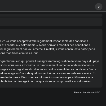
nie.ch »), vous acceptez d’être légalement responsable des conditions
ser et accéder à « Astromanie ». Nous pouvons modifier ces conditions à
er régulièrement par vous-même. En effet, si vous continuez à participer à
ons modifiées et mises à jour.
raphique, etc. qui pourrait transgresser la législation de votre pays, du pays
itions, vous vous exposez à un bannissement immédiat et définitif et nous
 messages est enregistrée afin d’aider au renforcement de ces conditions. Vous
ujet et message à n’importe quel moment si nous estimons cela nécessaire. En
base de données. Bien que ces informations ne seront pas diffusées à une
 tentative de piratage informatique visant à compromettre vos données.
Fuseau horaire sur
UTC