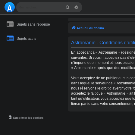
A
Rechercher
Recherche avancée
S
Sujets sans réponse
T
Accueil du forum
R
Sujets actifs
Astromanie - Conditions d’util
O
En accédant à « Astromanie » (désigné 
M
suivantes. Si vous n’acceptez pas d’êt
n’importe quel moment et nous essaiero
A
« Astromanie » après que des modificat
NI
Vous acceptez de ne publier aucun conte
dans lequel le serveur de « Astromanie
E
nous réservons le droit d’avertir votre 
acceptez le fait que « Astromanie » ait
tant qu’utilisateur, vous acceptez que
tierce partie sans votre consentement,
Supprimer les cookies