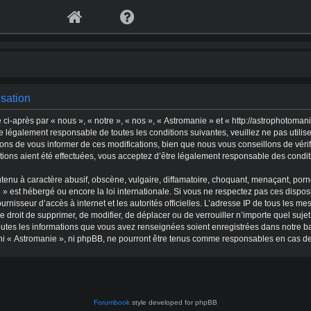
isation
ci-après par « nous », « notre », « nos », « Astromanie » et « http://astrophotoma
re légalement responsable de toutes les conditions suivantes, veuillez ne pas utili
ns de vous informer de ces modifications, bien que nous vous conseillons de vérifi
ions aient été effectuées, vous acceptez d’être légalement responsable des conditi
nu à caractère abusif, obscène, vulgaire, diffamatoire, choquant, menaçant, pornog
 » est hébergé ou encore la loi internationale. Si vous ne respectez pas ces dispos
fournisseur d’accès à internet et les autorités officielles. L’adresse IP de tous les
 le droit de supprimer, de modifier, de déplacer ou de verrouiller n’importe quel s
 toutes les informations que vous avez renseignées soient enregistrées dans notre 
 ni « Astromanie », ni phpBB, ne pourront être tenus comme responsables en cas de
Forumbook
style developed for phpBB