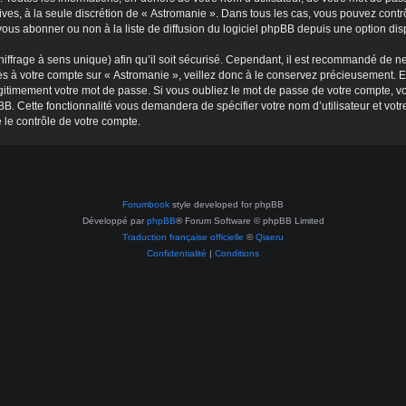
tatives, à la seule discrétion de « Astromanie ». Dans tous les cas, vous pouvez co
ous abonner ou non à la liste de diffusion du logiciel phpBB depuis une option dis
hiffrage à sens unique) afin qu’il soit sécurisé. Cependant, il est recommandé de ne
s à votre compte sur « Astromanie », veillez donc à le conservez précieusement. E
gitimement votre mot de passe. Si vous oubliez le mot de passe de votre compte, vou
BB. Cette fonctionnalité vous demandera de spécifier votre nom d’utilisateur et vot
 le contrôle de votre compte.
Forumbook
style developed for phpBB
Développé par
phpBB
® Forum Software © phpBB Limited
Traduction française officielle
©
Qiaeru
Confidentialité
|
Conditions