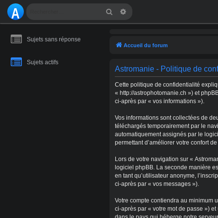
A
Rechercher
Recherche avancée
S
Sujets sans réponse
T
Accueil du forum
R
Sujets actifs
Astromanie - Politique de conf
O
Cette politique de confidentialité expl
M
« http://astrophotomanie.ch ») et phpBB
ci-après par « vos informations »).
A
Vos informations sont collectées de de
NI
téléchargés temporairement par le navig
automatiquement assignés par le logicie
E
permettant d’améliorer votre confort de 
Lors de votre navigation sur « Astrom
logiciel phpBB. La seconde manière es
en tant qu’utilisateur anonyme, l’inscr
ci-après par « vos messages »).
Votre compte contiendra au minimum un 
ci-après par « votre mot de passe ») e
dans le pays qui héberge notre serveur.