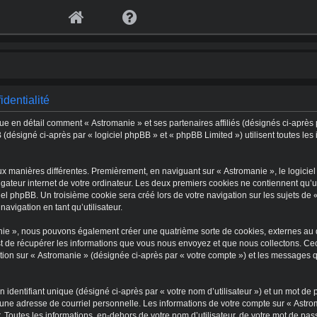
identialité
ique en détail comment « Astromanie » et ses partenaires affiliés (désignés ci-après 
 (désigné ci-après par « logiciel phpBB » et « phpBB Limited ») utilisent toutes les 
ux manières différentes. Premièrement, en naviguant sur « Astromanie », le logiciel
ateur internet de votre ordinateur. Les deux premiers cookies ne contiennent qu’un 
l phpBB. Un troisième cookie sera créé lors de votre navigation sur les sujets de «
navigation en tant qu’utilisateur.
anie », nous pouvons également créer une quatrième sorte de cookies, externes au 
t de récupérer les informations que vous nous envoyez et que nous collectons. Ce
iption sur « Astromanie » (désignée ci-après par « votre compte ») et les messages 
identifiant unique (désigné ci-après par « votre nom d’utilisateur ») et un mot d
t une adresse de courriel personnelle. Les informations de votre compte sur « Astr
 Toutes les informations, en-dehors de votre nom d’utilisateur, de votre mot de pas