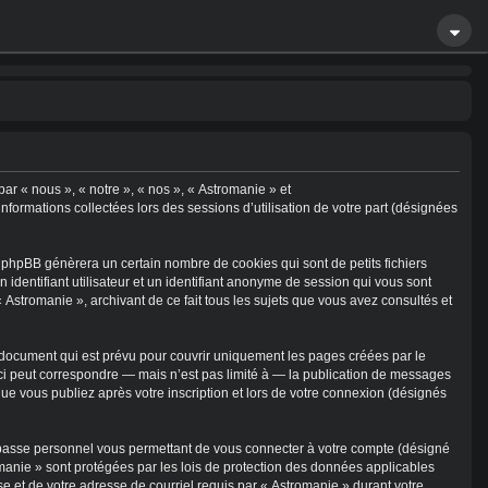
par « nous », « notre », « nos », « Astromanie » et
informations collectées lors des sessions d’utilisation de votre part (désignées
 phpBB génèrera un certain nombre de cookies qui sont de petits fichiers
identifiant utilisateur et un identifiant anonyme de session qui vous sont
 Astromanie », archivant de ce fait tous les sujets que vous avez consultés et
document qui est prévu pour couvrir uniquement les pages créées par le
ci peut correspondre — mais n’est pas limité à — la publication de messages
que vous publiez après votre inscription et lors de votre connexion (désignés
e passe personnel vous permettant de vous connecter à votre compte (désigné
omanie » sont protégées par les lois de protection des données applicables
se et de votre adresse de courriel requis par « Astromanie » durant votre