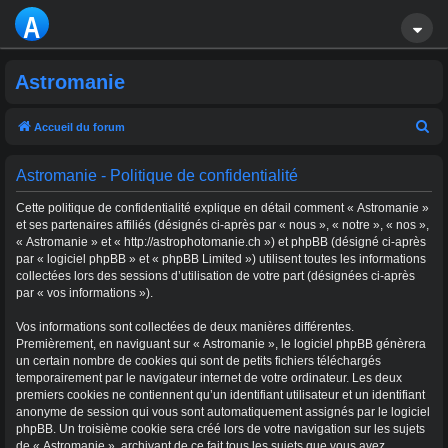
A
S
Astromanie
T
R
R
Accueil du forum
e
O
Astromanie - Politique de confidentialité
c
M
h
Cette politique de confidentialité explique en détail comment « Astromanie »
A
e
et ses partenaires affiliés (désignés ci-après par « nous », « notre », « nos »,
« Astromanie » et « http://astrophotomanie.ch ») et phpBB (désigné ci-après
r
NI
par « logiciel phpBB » et « phpBB Limited ») utilisent toutes les informations
c
collectées lors des sessions d’utilisation de votre part (désignées ci-après
E
par « vos informations »).
h
e
Vos informations sont collectées de deux manières différentes.
r
Premièrement, en naviguant sur « Astromanie », le logiciel phpBB génèrera
un certain nombre de cookies qui sont de petits fichiers téléchargés
temporairement par le navigateur internet de votre ordinateur. Les deux
premiers cookies ne contiennent qu’un identifiant utilisateur et un identifiant
anonyme de session qui vous sont automatiquement assignés par le logiciel
phpBB. Un troisième cookie sera créé lors de votre navigation sur les sujets
de « Astromanie », archivant de ce fait tous les sujets que vous avez