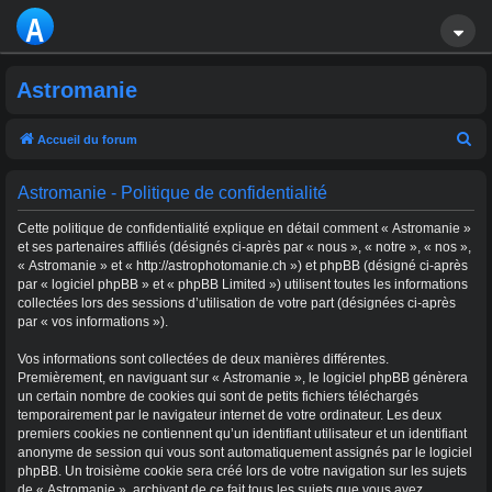
A
S
Astromanie
T
R
R
Accueil du forum
e
O
Astromanie - Politique de confidentialité
c
M
h
Cette politique de confidentialité explique en détail comment « Astromanie »
A
e
et ses partenaires affiliés (désignés ci-après par « nous », « notre », « nos »,
« Astromanie » et « http://astrophotomanie.ch ») et phpBB (désigné ci-après
r
NI
par « logiciel phpBB » et « phpBB Limited ») utilisent toutes les informations
c
collectées lors des sessions d’utilisation de votre part (désignées ci-après
E
par « vos informations »).
h
e
Vos informations sont collectées de deux manières différentes.
r
Premièrement, en naviguant sur « Astromanie », le logiciel phpBB génèrera
un certain nombre de cookies qui sont de petits fichiers téléchargés
temporairement par le navigateur internet de votre ordinateur. Les deux
premiers cookies ne contiennent qu’un identifiant utilisateur et un identifiant
anonyme de session qui vous sont automatiquement assignés par le logiciel
phpBB. Un troisième cookie sera créé lors de votre navigation sur les sujets
de « Astromanie », archivant de ce fait tous les sujets que vous avez