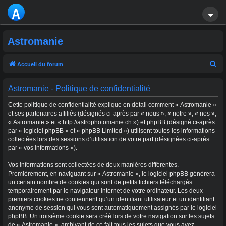
A
S
Astromanie
T
R
R
Accueil du forum
e
O
Astromanie - Politique de confidentialité
c
M
h
Cette politique de confidentialité explique en détail comment « Astromanie »
A
e
et ses partenaires affiliés (désignés ci-après par « nous », « notre », « nos »,
« Astromanie » et « http://astrophotomanie.ch ») et phpBB (désigné ci-après
r
NI
par « logiciel phpBB » et « phpBB Limited ») utilisent toutes les informations
c
collectées lors des sessions d’utilisation de votre part (désignées ci-après
E
par « vos informations »).
h
e
Vos informations sont collectées de deux manières différentes.
r
Premièrement, en naviguant sur « Astromanie », le logiciel phpBB génèrera
un certain nombre de cookies qui sont de petits fichiers téléchargés
temporairement par le navigateur internet de votre ordinateur. Les deux
premiers cookies ne contiennent qu’un identifiant utilisateur et un identifiant
anonyme de session qui vous sont automatiquement assignés par le logiciel
phpBB. Un troisième cookie sera créé lors de votre navigation sur les sujets
de « Astromanie », archivant de ce fait tous les sujets que vous avez