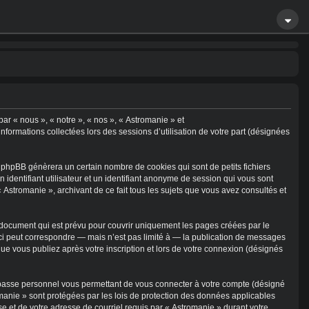
par « nous », « notre », « nos », « Astromanie » et
informations collectées lors des sessions d’utilisation de votre part (désignées
 phpBB génèrera un certain nombre de cookies qui sont de petits fichiers
identifiant utilisateur et un identifiant anonyme de session qui vous sont
 Astromanie », archivant de ce fait tous les sujets que vous avez consultés et
document qui est prévu pour couvrir uniquement les pages créées par le
ci peut correspondre — mais n’est pas limité à — la publication de messages
que vous publiez après votre inscription et lors de votre connexion (désignés
e passe personnel vous permettant de vous connecter à votre compte (désigné
omanie » sont protégées par les lois de protection des données applicables
se et de votre adresse de courriel requis par « Astromanie » durant votre