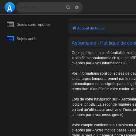
A
Rechercher
Recherche avancée
S
Sujets sans réponse
T
Accueil du forum
R
Sujets actifs
Astromanie - Politique de conf
O
Cette politique de confidentialité expl
M
« http://astrophotomanie.ch ») et phpBB
ci-après par « vos informations »).
A
Vos informations sont collectées de de
NI
téléchargés temporairement par le navig
automatiquement assignés par le logicie
E
permettant d’améliorer votre confort de 
Lors de votre navigation sur « Astrom
logiciel phpBB. La seconde manière es
en tant qu’utilisateur anonyme, l’inscr
ci-après par « vos messages »).
Votre compte contiendra au minimum un 
ci-après par « votre mot de passe ») e
dans le pays qui héberge notre serveur.