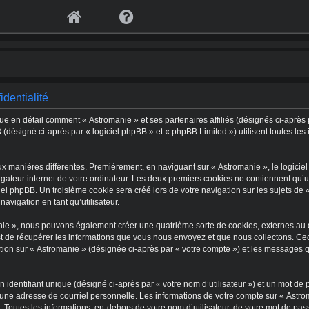
identialité
ique en détail comment « Astromanie » et ses partenaires affiliés (désignés ci-après 
 (désigné ci-après par « logiciel phpBB » et « phpBB Limited ») utilisent toutes les 
ux manières différentes. Premièrement, en naviguant sur « Astromanie », le logiciel
ateur internet de votre ordinateur. Les deux premiers cookies ne contiennent qu’un 
l phpBB. Un troisième cookie sera créé lors de votre navigation sur les sujets de «
navigation en tant qu’utilisateur.
anie », nous pouvons également créer une quatrième sorte de cookies, externes au 
t de récupérer les informations que vous nous envoyez et que nous collectons. Ce
iption sur « Astromanie » (désignée ci-après par « votre compte ») et les messages 
identifiant unique (désigné ci-après par « votre nom d’utilisateur ») et un mot d
t une adresse de courriel personnelle. Les informations de votre compte sur « Astr
 Toutes les informations, en-dehors de votre nom d’utilisateur, de votre mot de pas