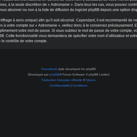
tatives, à la seule discrétion de « Astromanie ». Dans tous les cas, vous pouvez co
ous abonner ou non à la liste de diffusion du logiciel phpBB depuis une option dis
hiffrage à sens unique) afin qu’il soit sécurisé. Cependant, il est recommandé de ne
s à votre compte sur « Astromanie », veillez donc à le conservez précieusement. E
gitimement votre mot de passe. Si vous oubliez le mot de passe de votre compte, vou
BB. Cette fonctionnalité vous demandera de spécifier votre nom d’utilisateur et vot
 le contrôle de votre compte.
Forumbook
style developed for phpBB
Développé par
phpBB
® Forum Software © phpBB Limited
Traduction française officielle
©
Qiaeru
Confidentialité
|
Conditions