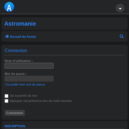
A
S
Astromanie
T
R
R
Accueil du forum
e
O
Connexion
c
M
h
Nom d’utilisateur :
A
e
r
NI
Mot de passe :
c
E
J’ai oublié mon mot de passe
h
e
Se souvenir de moi
r
Masquer ma présence lors de cette session
INSCRIPTION