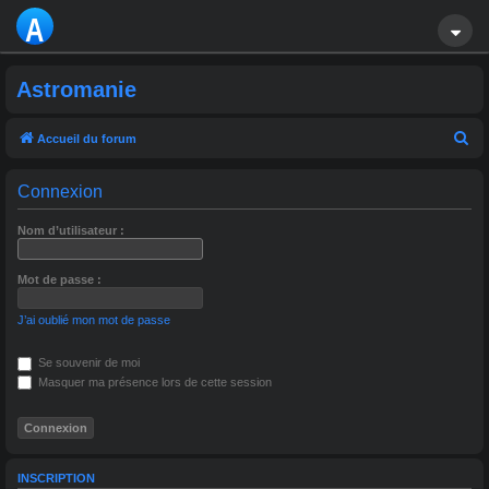
A
S
Astromanie
T
R
R
Accueil du forum
e
O
Connexion
c
M
h
Nom d’utilisateur :
A
e
r
NI
Mot de passe :
c
E
J’ai oublié mon mot de passe
h
e
Se souvenir de moi
r
Masquer ma présence lors de cette session
INSCRIPTION