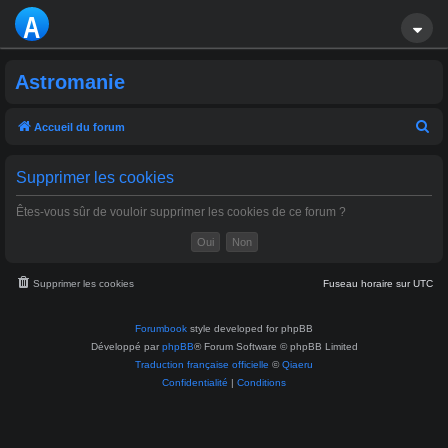
A
S
Astromanie
T
R
R
Accueil du forum
e
O
c
Supprimer les cookies
M
h
Êtes-vous sûr de vouloir supprimer les cookies de ce forum ?
A
e
r
NI
c
Supprimer les cookies
Fuseau horaire sur
UTC
E
h
e
Forumbook
style developed for phpBB
r
Développé par
phpBB
® Forum Software © phpBB Limited
Traduction française officielle
©
Qiaeru
Confidentialité
|
Conditions