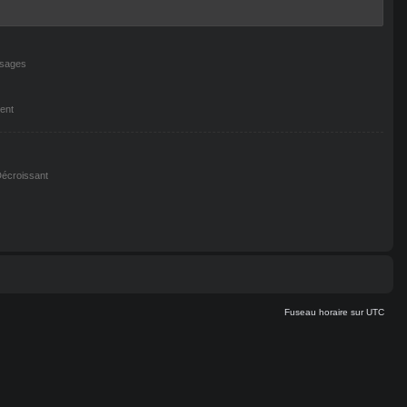
ssages
ent
écroissant
Fuseau horaire sur
UTC