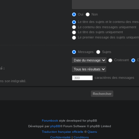
Oui
Non
Le titre des sujets et le contenu des me
Le contenu des messages uniquement
Le titre des sujets uniquement
Le premier message des sujets uniquem
Messages
Sujets
Croissant
D
té :
caractères des messages
s son intégralité.
Forumbook
style developed for phpBB
Développé par
phpBB
® Forum Software © phpBB Limited
Traduction française officielle
©
Qiaeru
Confidentialité
|
Conditions