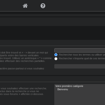
 doit être trouvé et « - » devant un mot qui
Rechercher tous les termes ou utiliser 
séparés entre des barres verticales
être trouvé. Utilisez un astérisque « * » comme
Rechercher n’importe quel de ces terme
tez effectuer des recherches partielles.
actère passe-partout si vous souhaitez
s vous souhaitez effectuer une recherche.
clus dans la recherche si vous ne
les sous-forums » affichée ci-dessous.