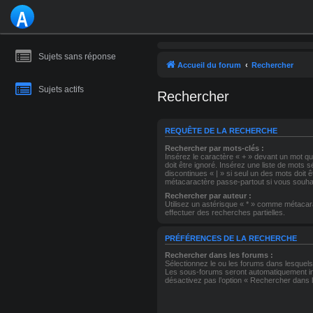
A
S
Sujets sans réponse
T
Accueil du forum
Rechercher
R
Sujets actifs
Rechercher
O
M
REQUÊTE DE LA RECHERCHE
Rechercher par mots-clés :
A
Insérez le caractère « + » devant un mot qui
doit être ignoré. Insérez une liste de mots 
discontinues « | » si seul un des mots doit 
NI
métacaractère passe-partout si vous souhai
Rechercher par auteur :
E
Utilisez un astérisque « * » comme métacar
effectuer des recherches partielles.
PRÉFÉRENCES DE LA RECHERCHE
Rechercher dans les forums :
Sélectionnez le ou les forums dans lesquel
Les sous-forums seront automatiquement in
désactivez pas l’option « Rechercher dans 