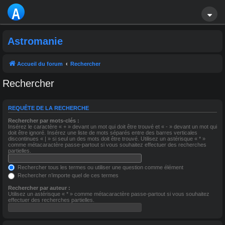
A
S
Astromanie
T
R
Accueil du forum
Rechercher
O
Rechercher
M
REQUÊTE DE LA RECHERCHE
A
Rechercher par mots-clés :
Insérez le caractère « + » devant un mot qui doit être trouvé et « - » devant un mot qui
NI
doit être ignoré. Insérez une liste de mots séparés entre des barres verticales
discontinues « | » si seul un des mots doit être trouvé. Utilisez un astérisque « * »
comme métacaractère passe-partout si vous souhaitez effectuer des recherches
E
partielles.
Rechercher tous les termes ou utiliser une question comme élément
Rechercher n’importe quel de ces termes
Rechercher par auteur :
Utilisez un astérisque « * » comme métacaractère passe-partout si vous souhaitez
effectuer des recherches partielles.