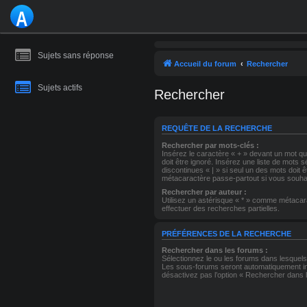
A
S
Sujets sans réponse
T
Accueil du forum
Rechercher
R
Sujets actifs
Rechercher
O
M
REQUÊTE DE LA RECHERCHE
Rechercher par mots-clés :
A
Insérez le caractère « + » devant un mot qui
doit être ignoré. Insérez une liste de mots 
discontinues « | » si seul un des mots doit 
NI
métacaractère passe-partout si vous souhai
Rechercher par auteur :
E
Utilisez un astérisque « * » comme métacar
effectuer des recherches partielles.
PRÉFÉRENCES DE LA RECHERCHE
Rechercher dans les forums :
Sélectionnez le ou les forums dans lesquel
Les sous-forums seront automatiquement in
désactivez pas l’option « Rechercher dans 