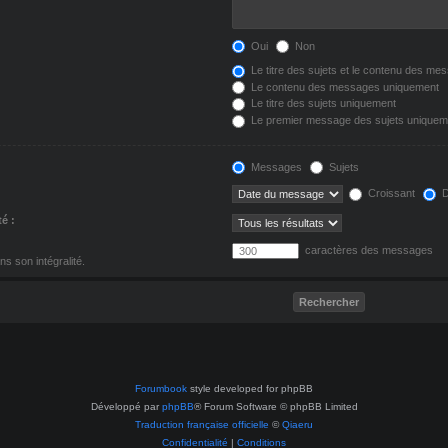
Oui
Non
Le titre des sujets et le contenu des me
Le contenu des messages uniquement
Le titre des sujets uniquement
Le premier message des sujets uniquem
Messages
Sujets
Croissant
D
té :
caractères des messages
s son intégralité.
Forumbook
style developed for phpBB
Développé par
phpBB
® Forum Software © phpBB Limited
Traduction française officielle
©
Qiaeru
Confidentialité
|
Conditions