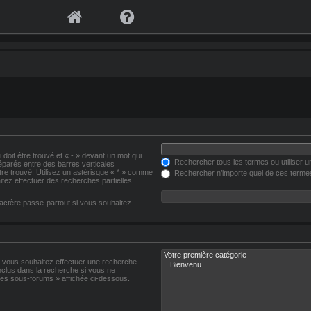
 doit être trouvé et « - » devant un mot qui
Rechercher tous les termes ou utiliser 
séparés entre des barres verticales
être trouvé. Utilisez un astérisque « * » comme
Rechercher n’importe quel de ces terme
tez effectuer des recherches partielles.
actère passe-partout si vous souhaitez
s vous souhaitez effectuer une recherche.
clus dans la recherche si vous ne
les sous-forums » affichée ci-dessous.