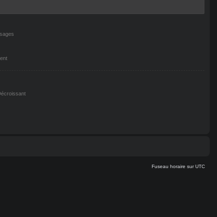
ssages
ent
écroissant
Fuseau horaire sur
UTC