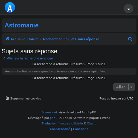
A
S
Astromanie
T
R
R
Accueil du forum
Rechercher
Sujets sans réponse
e
O
Sujets sans réponse
c
M
Aller sur la recherche avancée
h
La recherche a retourné 0 résultat • Page
1
sur
1
A
e
Aucun résultat ne correspond aux termes que vous avez spécifiés.
r
La recherche a retourné 0 résultat • Page
1
sur
1
NI
c
Aller
E
h
e
Supprimer les cookies
Fuseau horaire sur
UTC
r
Forumbook
style developed for phpBB
Développé par
phpBB
® Forum Software © phpBB Limited
Traduction française officielle
©
Qiaeru
Confidentialité
|
Conditions