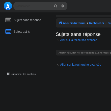
A
Rechercher
Recherche avancée
S
Sujets sans réponse
T
Accueil du forum
Rechercher
Su
R
Sujets actifs
Sujets sans réponse
O
Aller sur la recherche avancée
M
Aucun résultat ne correspond aux termes q
A
NI
Aller sur la recherche avancée
E
Supprimer les cookies