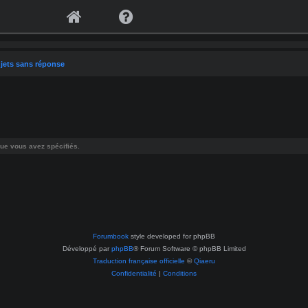
jets sans réponse
ue vous avez spécifiés.
Forumbook
style developed for phpBB
Développé par
phpBB
® Forum Software © phpBB Limited
Traduction française officielle
©
Qiaeru
Confidentialité
|
Conditions