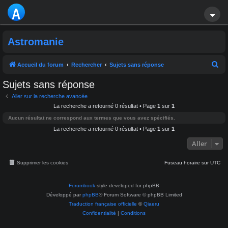
A
S
Astromanie
T
R
R
Accueil du forum
Rechercher
Sujets sans réponse
e
O
Sujets sans réponse
c
M
Aller sur la recherche avancée
h
La recherche a retourné 0 résultat • Page
1
sur
1
A
e
Aucun résultat ne correspond aux termes que vous avez spécifiés.
r
La recherche a retourné 0 résultat • Page
1
sur
1
NI
c
Aller
E
h
e
Supprimer les cookies
Fuseau horaire sur
UTC
r
Forumbook
style developed for phpBB
Développé par
phpBB
® Forum Software © phpBB Limited
Traduction française officielle
©
Qiaeru
Confidentialité
|
Conditions