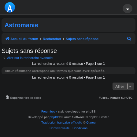
A
S
Astromanie
T
R
R
Accueil du forum
Rechercher
Sujets sans réponse
e
O
Sujets sans réponse
c
M
Aller sur la recherche avancée
h
La recherche a retourné 0 résultat • Page
1
sur
1
A
e
Aucun résultat ne correspond aux termes que vous avez spécifiés.
r
La recherche a retourné 0 résultat • Page
1
sur
1
NI
c
Aller
E
h
e
Supprimer les cookies
Fuseau horaire sur
UTC
r
Forumbook
style developed for phpBB
Développé par
phpBB
® Forum Software © phpBB Limited
Traduction française officielle
©
Qiaeru
Confidentialité
|
Conditions