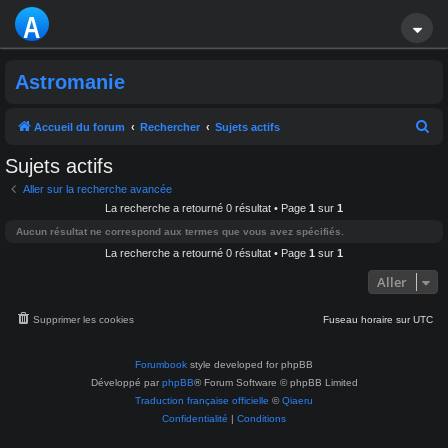
A
S
Astromanie
T
R
R
Accueil du forum
Rechercher
Sujets actifs
e
O
Sujets actifs
c
M
Aller sur la recherche avancée
h
La recherche a retourné 0 résultat • Page
1
sur
1
A
e
Aucun résultat ne correspond aux termes que vous avez spécifiés.
r
La recherche a retourné 0 résultat • Page
1
sur
1
NI
c
Aller
E
h
e
Supprimer les cookies
Fuseau horaire sur
UTC
r
Forumbook
style developed for phpBB
Développé par
phpBB
® Forum Software © phpBB Limited
Traduction française officielle
©
Qiaeru
Confidentialité
|
Conditions