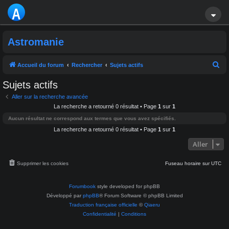
A
S
Astromanie
T
R
R
Accueil du forum
Rechercher
Sujets actifs
e
O
Sujets actifs
c
M
Aller sur la recherche avancée
h
La recherche a retourné 0 résultat • Page
1
sur
1
A
e
Aucun résultat ne correspond aux termes que vous avez spécifiés.
r
La recherche a retourné 0 résultat • Page
1
sur
1
NI
c
Aller
E
h
e
Supprimer les cookies
Fuseau horaire sur
UTC
r
Forumbook
style developed for phpBB
Développé par
phpBB
® Forum Software © phpBB Limited
Traduction française officielle
©
Qiaeru
Confidentialité
|
Conditions