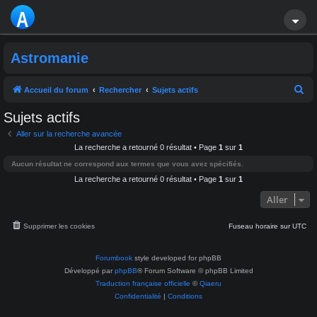
A
S
Astromanie
T
R
R
Accueil du forum
Rechercher
Sujets actifs
e
O
Sujets actifs
c
M
Aller sur la recherche avancée
h
La recherche a retourné 0 résultat • Page
1
sur
1
A
e
Aucun résultat ne correspond aux termes que vous avez spécifiés.
r
La recherche a retourné 0 résultat • Page
1
sur
1
NI
c
Aller
E
h
e
Supprimer les cookies
Fuseau horaire sur
UTC
r
Forumbook
style developed for phpBB
Développé par
phpBB
® Forum Software © phpBB Limited
Traduction française officielle
©
Qiaeru
Confidentialité
|
Conditions