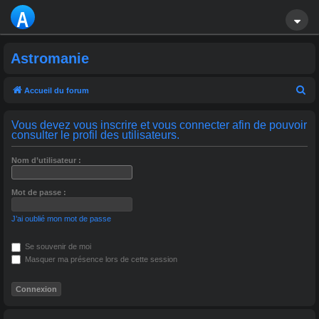
A
S
Astromanie
T
R
R
Accueil du forum
e
O
Vous devez vous inscrire et vous connecter afin de pouvoir
c
consulter le profil des utilisateurs.
M
h
A
e
Nom d’utilisateur :
r
NI
Mot de passe :
c
E
h
J’ai oublié mon mot de passe
e
r
Se souvenir de moi
Masquer ma présence lors de cette session