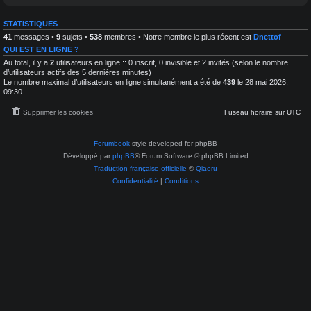
é
x
n
c
-
u
h
STATISTIQUES
P
n
r
41
messages •
9
sujets •
538
membres • Notre membre le plus récent est
Dnettof
i
é
q
t
QUI EST EN LIGNE ?
u
r
e
Au total, il y a
2
utilisateurs en ligne :: 0 inscrit, 0 invisible et 2 invités (selon le nombre
a
s
d’utilisateurs actifs des 5 dernières minutes)
i
e
Le nombre maximal d’utilisateurs en ligne simultanément a été de
439
le 28 mai 2026,
t
n
e
09:30
a
m
s
e
t
Supprimer les cookies
Fuseau horaire sur
UTC
n
r
t
o
e
p
t
Forumbook
style developed for phpBB
h
T
o
Développé par
phpBB
® Forum Software © phpBB Limited
r
t
a
Traduction française officielle
©
Qiaeru
o
i
g
Confidentialité
|
Conditions
t
r
e
a
m
p
e
h
n
i
t
e
d
'
i
m
a
g
e
s
a
s