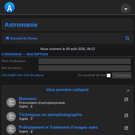
A
S
Astromanie
T
R
R
Accueil du forum
e
O
Nous sommes le 09 août 2026, 08:22
c
CONNEXION
•
INSCRIPTION
M
h
Nom d’utilisateur :
A
e
Mot de passe :
r
J’ai oublié mon mot de passe
Se souvenir de moi
NI
c
E
h
Votre première catégorie
e
Bienvenu
F
l
Présentation d'astrophotomanie
r
u
Sujets :
1
x
-
Téchniques en astrophotographie
F
B
l
Sujets :
7
i
u
e
x
Prétraitement et Traitement d'images astro
F
n
-
l
Sujets :
2
v
T
u
e