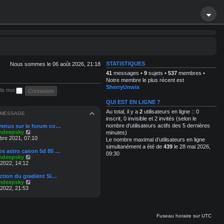
STATISTIQUES
Nous sommes le 06 août 2026, 21:18
41
messages •
9
sujets •
537
membres •
Notre membre le plus récent est
SherryUnwix
de moi
QUI EST EN LIGNE ?
Au total, il y a
2
utilisateurs en ligne :: 0
 MESSAGE
inscrit, 0 invisible et 2 invités (selon le
nombre d’utilisateurs actifs des 5 dernières
venus sur le forum co…
C
mdeepsky
minutes)
o
re 2021, 07:10
Le nombre maximal d’utilisateurs en ligne
n
simultanément a été de
439
le 28 mai 2026,
s
os astro canon 5d 85 …
09:30
u
C
mdeepsky
l
o
 2022, 14:12
t
n
e
s
action du gradient Si…
r
u
C
mdeepsky
l
l
o
 2022, 21:53
e
t
n
d
e
s
e
r
u
r
l
l
n
Fuseau horaire sur
UTC
e
t
i
d
e