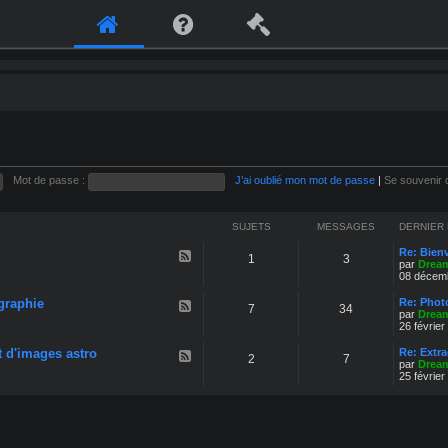
Mot de passe :
J’ai oublié mon mot de passe
|
Se souvenir 
SUJETS
MESSAGES
DERNIER
Re: Bien
F
1
3
par
Drea
l
08 décemb
u
x
graphie
-
Re: Phot
F
7
34
B
par
Drea
l
i
26 février
u
e
x
n
t d'images astro
-
Re: Extr
F
2
7
v
T
par
Drea
l
e
é
25 février
u
n
c
x
u
h
-
n
P
i
r
q
é
u