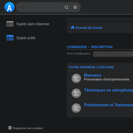
A
Rechercher
Recherche avancée
S
Sujets sans réponse
T
Accueil du forum
R
Sujets actifs
O
CONNEXION
•
INSCRIPTION
Nom d’utilisateur :
M
A
VOTRE PREMIÈRE CATÉGORIE
Bienvenu
NI
Présentation d'astrophotomanie
E
Téchniques en astrophoto
Prétraitement et Traitemen
Supprimer les cookies