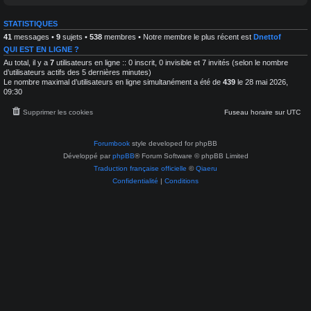
é
x
n
c
-
u
h
STATISTIQUES
P
n
r
41
messages •
9
sujets •
538
membres • Notre membre le plus récent est
Dnettof
i
é
q
t
QUI EST EN LIGNE ?
u
r
e
Au total, il y a
7
utilisateurs en ligne :: 0 inscrit, 0 invisible et 7 invités (selon le nombre
a
s
d’utilisateurs actifs des 5 dernières minutes)
i
e
Le nombre maximal d’utilisateurs en ligne simultanément a été de
439
le 28 mai 2026,
t
n
e
09:30
a
m
s
e
t
Supprimer les cookies
Fuseau horaire sur
UTC
n
r
t
o
e
p
t
Forumbook
style developed for phpBB
h
T
o
Développé par
phpBB
® Forum Software © phpBB Limited
r
t
a
Traduction française officielle
©
Qiaeru
o
i
g
Confidentialité
|
Conditions
t
r
e
a
m
p
e
h
n
i
t
e
d
'
i
m
a
g
e
s
a
s