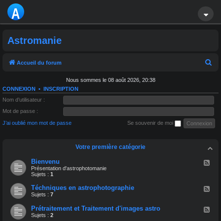
A
S
Astromanie
T
R
R
Accueil du forum
e
O
Nous sommes le 08 août 2026, 20:38
c
CONNEXION
•
INSCRIPTION
M
h
Nom d’utilisateur :
A
e
Mot de passe :
r
J’ai oublié mon mot de passe
Se souvenir de moi
NI
c
E
h
Votre première catégorie
e
Bienvenu
F
l
Présentation d'astrophotomanie
r
u
Sujets :
1
x
-
Téchniques en astrophotographie
F
B
l
Sujets :
7
i
u
e
x
Prétraitement et Traitement d'images astro
F
n
-
l
Sujets :
2
v
T
u
e