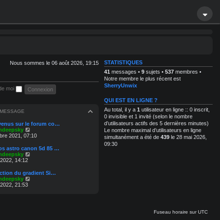
STATISTIQUES
Nous sommes le 06 août 2026, 19:15
41
messages •
9
sujets •
537
membres •
Notre membre le plus récent est
SherryUnwix
de moi
QUI EST EN LIGNE ?
Au total, il y a
1
utilisateur en ligne :: 0 inscrit,
 MESSAGE
0 invisible et 1 invité (selon le nombre
d’utilisateurs actifs des 5 dernières minutes)
venus sur le forum co…
C
mdeepsky
Le nombre maximal d’utilisateurs en ligne
o
re 2021, 07:10
simultanément a été de
439
le 28 mai 2026,
n
09:30
s
os astro canon 5d 85 …
u
C
mdeepsky
l
o
 2022, 14:12
t
n
e
s
action du gradient Si…
r
u
C
mdeepsky
l
l
o
 2022, 21:53
e
t
n
d
e
s
e
r
u
r
l
l
n
Fuseau horaire sur
UTC
e
t
i
d
e