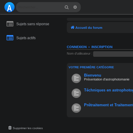
A
Rechercher
Recherche avancée
S
Sujets sans réponse
T
Accueil du forum
R
Sujets actifs
O
CONNEXION
•
INSCRIPTION
Nom d’utilisateur :
M
A
VOTRE PREMIÈRE CATÉGORIE
Bienvenu
NI
Présentation d'astrophotomanie
E
Téchniques en astrophoto
Prétraitement et Traitemen
Supprimer les cookies