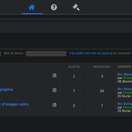
Mot de passe :
J’ai oublié mon mot de passe
|
Se souvenir 
SUJETS
MESSAGES
DERNIER
Re: Bien
F
1
3
par
Drea
l
08 décemb
u
x
graphie
-
Re: Phot
F
7
34
B
par
Drea
l
i
26 février
u
e
x
n
t d'images astro
-
Re: Extr
F
2
7
v
T
par
Drea
l
e
é
25 février
u
n
c
x
u
h
-
n
P
i
r
q
é
u