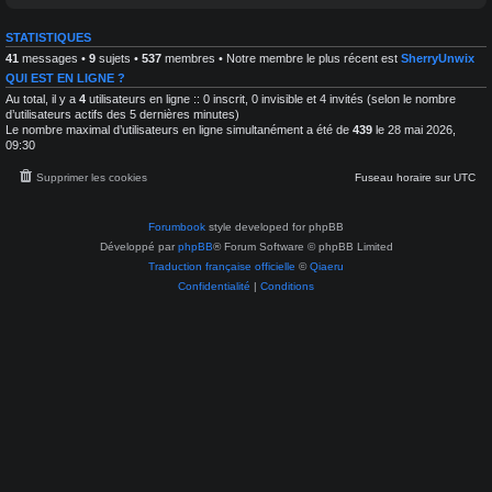
é
x
n
c
-
u
h
STATISTIQUES
P
n
r
41
messages •
9
sujets •
537
membres • Notre membre le plus récent est
SherryUnwix
i
é
q
t
QUI EST EN LIGNE ?
u
r
e
Au total, il y a
4
utilisateurs en ligne :: 0 inscrit, 0 invisible et 4 invités (selon le nombre
a
s
d’utilisateurs actifs des 5 dernières minutes)
i
e
Le nombre maximal d’utilisateurs en ligne simultanément a été de
439
le 28 mai 2026,
t
n
e
09:30
a
m
s
e
t
Supprimer les cookies
Fuseau horaire sur
UTC
n
r
t
o
e
p
t
Forumbook
style developed for phpBB
h
T
o
Développé par
phpBB
® Forum Software © phpBB Limited
r
t
a
Traduction française officielle
©
Qiaeru
o
i
g
Confidentialité
|
Conditions
t
r
e
a
m
p
e
h
n
i
t
e
d
'
i
m
a
g
e
s
a
s