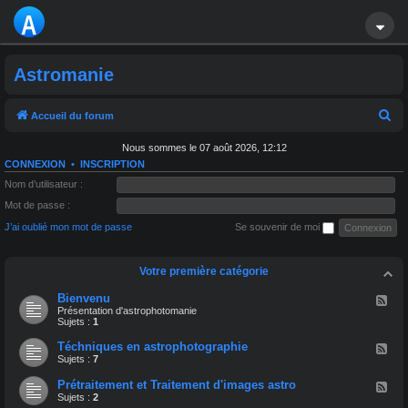
A
S
Astromanie
T
R
R
Accueil du forum
e
O
Nous sommes le 07 août 2026, 12:12
c
CONNEXION
•
INSCRIPTION
M
h
Nom d’utilisateur :
A
e
Mot de passe :
r
J’ai oublié mon mot de passe
Se souvenir de moi
NI
c
E
h
Votre première catégorie
e
Bienvenu
F
l
Présentation d'astrophotomanie
r
u
Sujets :
1
x
-
Téchniques en astrophotographie
F
B
l
Sujets :
7
i
u
e
x
Prétraitement et Traitement d'images astro
F
n
-
l
Sujets :
2
v
T
u
e