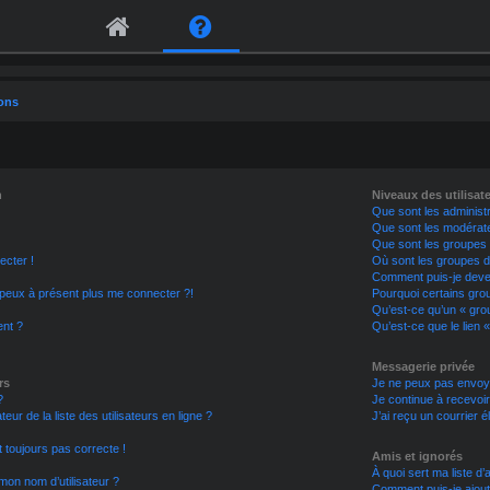
ions
n
Niveaux des utilisat
Que sont les administ
Que sont les modérat
Que sont les groupes d
ecter !
Où sont les groupes d’
Comment puis-je deveni
e peux à présent plus me connecter ?!
Pourquoi certains grou
Qu’est-ce qu’un « grou
ent ?
Qu’est-ce que le lien «
Messagerie privée
rs
Je ne peux pas envoy
?
Je continue à recevoir
r de la liste des utilisateurs en ligne ?
J’ai reçu un courrier é
st toujours pas correcte !
Amis et ignorés
À quoi sert ma liste d’
mon nom d’utilisateur ?
Comment puis-je ajoute