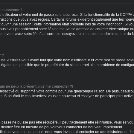
e connecter !
d’utilisateur et votre mot de passe soient corrects. Si la fonctionnalité de la COPP
nstructions que vous avez reçues. Certains forums exigeront également que les nouve
ouvrir une session ; cette information était présente lors de votre inscription. Si vo
ous avez probablement spécifié une mauvaise adresse de courrier électronique ou le c
que vous avez spécifiée était correcte, essayez de contacter un administrateur du 
r ?
use. Assurez-vous avant tout que votre nom d’utilisateur et votre mot de passe soient
t également possible que le propriétaire du site internet ait un problème de configura
mais ne peux à présent plus me connecter ?!
it désactivé ou supprimé votre compte pour une quelconque raison. De plus, beaucou
es. Si tel était le cas, inscrivez-vous de nouveau et essayez de participer plus acti
passe ne puisse pas être récupéré, il peut facilement être réinitialisé. Veuillez vo
us devriez être en mesure de pouvoir vous connecter de nouveau rapidement.
tialiser votre mot de passe, nous vous invitons à contacter un administrateur du fo