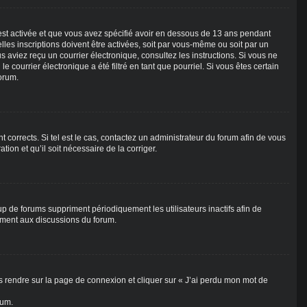
A est activée et que vous avez spécifié avoir en dessous de 13 ans pendant
lles inscriptions doivent être activées, soit par vous-même ou soit par un
us aviez reçu un courrier électronique, consultez les instructions. Si vous ne
ourrier électronique a été filtré en tant que pourriel. Si vous êtes certain
forum.
 corrects. Si tel est le cas, contactez un administrateur du forum afin de vous
tion et qu’il soit nécessaire de la corriger.
p de forums suppriment périodiquement les utilisateurs inactifs afin de
vement aux discussions du forum.
us rendre sur la page de connexion et cliquer sur « J’ai perdu mon mot de
rum.