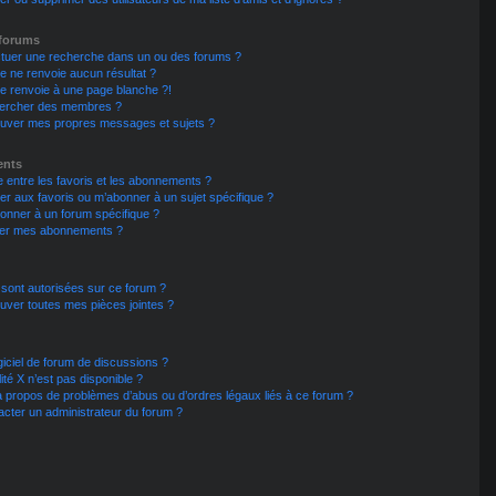
 forums
ctuer une recherche dans un ou des forums ?
 ne renvoie aucun résultat ?
e renvoie à une page blanche ?!
hercher des membres ?
ouver mes propres messages et sujets ?
ents
ce entre les favoris et les abonnements ?
er aux favoris ou m’abonner à un sujet spécifique ?
nner à un forum spécifique ?
lier mes abonnements ?
 sont autorisées sur ce forum ?
uver toutes mes pièces jointes ?
iciel de forum de discussions ?
ité X n’est pas disponible ?
à propos de problèmes d’abus ou d’ordres légaux liés à ce forum ?
cter un administrateur du forum ?