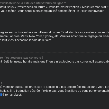
lisateur de la liste des utilisateurs en ligne ?
ateur, sous « Préférences du forum », vous trouverez l’option « Masquer mon statut e
 vous-même. Vous serez alors comptabilisé comme étant un utilisateur invisible.
 réglée sur un fuseau horaire différent du vôtre. Si tel était le cas, veuillez vous ren
emple Londres, Paris, New York, Sydney, etc. Veuillez noter que le réglage du fuse
nscrit, c’est l’occasion idéale de le faire.
ure n’est toujours pas correcte !
t réglé le fuseau horaire mais que l’heure n’est toujours pas correcte, il est proba
 !
llé votre langue sur le forum, soit le logiciel n’a pas encore été traduit dans votre
haitez. Si la traduction désirée n’existe pas, vous êtes libre de vous porter volonta
BB
® (en anglais).