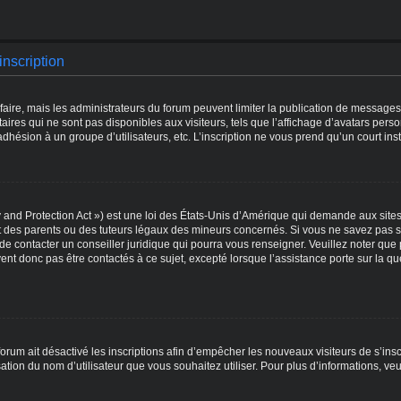
nscription
 faire, mais les administrateurs du forum peuvent limiter la publication de messages
res qui ne sont pas disponibles aux visiteurs, tels que l’affichage d’avatars personn
l’adhésion à un groupe d’utilisateurs, etc. L’inscription ne vous prend qu’un court i
and Protection Act ») est une loi des États-Unis d’Amérique qui demande aux sites 
des parents ou des tuteurs légaux des mineurs concernés. Si vous ne savez pas si
 de contacter un conseiller juridique qui pourra vous renseigner. Veuillez noter qu
ent donc pas être contactés à ce sujet, excepté lorsque l’assistance porte sur la 
 forum ait désactivé les inscriptions afin d’empêcher les nouveaux visiteurs de s’in
lisation du nom d’utilisateur que vous souhaitez utiliser. Pour plus d’informations, ve