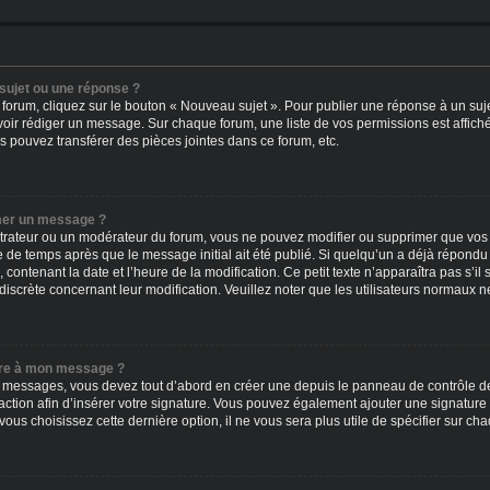
sujet ou une réponse ?
forum, cliquez sur le bouton « Nouveau sujet ». Pour publier une réponse à un suj
uvoir rédiger un message. Sur chaque forum, une liste de vos permissions est affich
 pouvez transférer des pièces jointes dans ce forum, etc.
mer un message ?
trateur ou un modérateur du forum, vous ne pouvez modifier ou supprimer que vos
e de temps après que le message initial ait été publié. Si quelqu’un a déjà répondu
contenant la date et l’heure de la modification. Ce petit texte n’apparaîtra pas s’i
 discrète concernant leur modification. Veuillez noter que les utilisateurs normau
ure à mon message ?
 messages, vous devez tout d’abord en créer une depuis le panneau de contrôle de l
daction afin d’insérer votre signature. Vous pouvez également ajouter une signatur
 vous choisissez cette dernière option, il ne vous sera plus utile de spécifier sur c