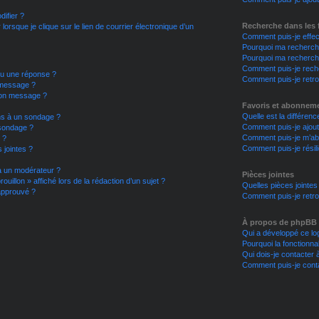
ifier ?
Recherche dans les
rsque je clique sur le lien de courrier électronique d’un
Comment puis-je effe
Pourquoi ma recherche
Pourquoi ma recherch
Comment puis-je rec
ou une réponse ?
Comment puis-je retr
 message ?
mon message ?
Favoris et abonnem
Quelle est la différen
ons à un sondage ?
Comment puis-je ajout
 sondage ?
Comment puis-je m’abo
 ?
Comment puis-je rési
 jointes ?
à un modérateur ?
Pièces jointes
uillon » affiché lors de la rédaction d’un sujet ?
Quelles pièces jointes
approuvé ?
Comment puis-je retro
À propos de phpBB
Qui a développé ce log
Pourquoi la fonctionnal
Qui dois-je contacter 
Comment puis-je conta