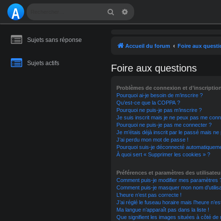
A
Rechercher
Recherche avancée
S
Sujets sans réponse
T
Accueil du forum
Foire aux quest
R
Sujets actifs
Foire aux questions
O
Problèmes de connexion et d’inscriptio
M
Pourquoi ai-je besoin de m’inscrire ?
Qu’est-ce que la COPPA ?
A
Pourquoi ne puis-je pas m’inscrire ?
Je suis inscrit mais je ne peux pas me conn
Pourquoi ne puis-je pas me connecter ?
NI
Je m’étais déjà inscrit par le passé mais n
J’ai perdu mon mot de passe !
E
Pourquoi suis-je déconnecté automatiquem
À quoi sert « Supprimer les cookies » ?
Préférences et paramètres des utilisateu
Comment puis-je modifier mes paramètres 
Comment puis-je masquer mon nom d’utilisateu
L’heure n’est pas correcte !
J’ai réglé le fuseau horaire mais l’heure n’e
Ma langue n’apparaît pas dans la liste !
Que signifient les images situées à côté de 