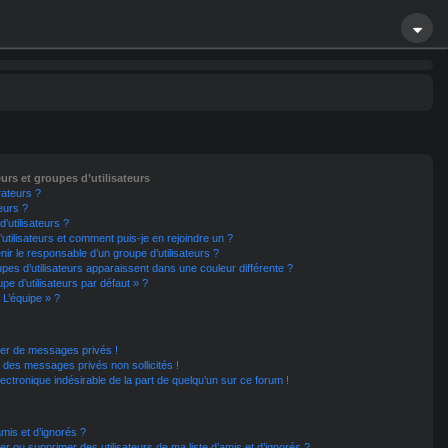
eurs et groupes d’utilisateurs
rateurs ?
eurs ?
’utilisateurs ?
utilisateurs et comment puis-je en rejoindre un ?
r le responsable d’un groupe d’utilisateurs ?
pes d’utilisateurs apparaissent dans une couleur différente ?
pe d’utilisateurs par défaut » ?
 L’équipe » ?
er de messages privés !
 des messages privés non sollicités !
lectronique indésirable de la part de quelqu’un sur ce forum !
amis et d’ignorés ?
r ou supprimer des utilisateurs de ma liste d’amis et d’ignorés ?