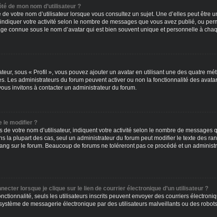
ôté de mon nom d’utilisateur ?
de votre nom d’utilisateur lorsque vous consultez un sujet. Une d’elles peut être 
indiquer votre activité selon le nombre de messages que vous avez publié, ou permet 
e connue sous le nom d’avatar qui est bien souvent unique et personnelle à chaqu
ateur, sous « Profil », vous pouvez ajouter un avatar en utilisant une des quatre mét
les. Les administrateurs du forum peuvent activer ou non la fonctionnalité des avatar
vous invitons à contacter un administrateur du forum.
 le modifier ?
de votre nom d’utilisateur, indiquent votre activité selon le nombre de messages qu
ns la plupart des cas, seul un administrateur du forum peut modifier le texte des r
ang sur le forum. Beaucoup de forums ne toléreront pas ce procédé et un administ
cter lorsque je clique sur le lien de courrier électronique d’un utilisateur ?
fonctionnalité, seuls les utilisateurs inscrits peuvent envoyer des courriers électro
système de messagerie électronique par des utilisateurs malveillants ou des robots