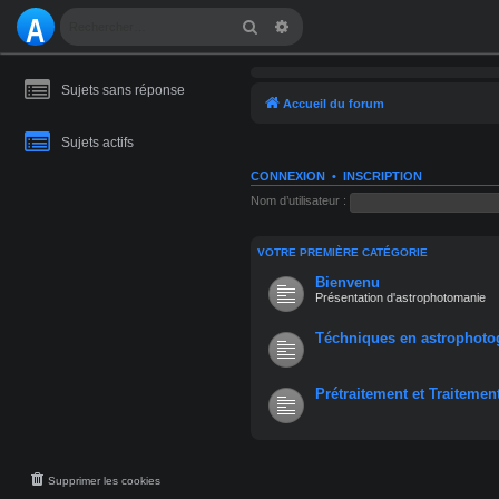
A
Rechercher
Recherche avancée
S
Sujets sans réponse
T
Accueil du forum
R
Sujets actifs
O
CONNEXION
•
INSCRIPTION
Nom d’utilisateur :
M
A
VOTRE PREMIÈRE CATÉGORIE
Bienvenu
NI
Présentation d'astrophotomanie
E
Téchniques en astrophoto
Prétraitement et Traitemen
Supprimer les cookies