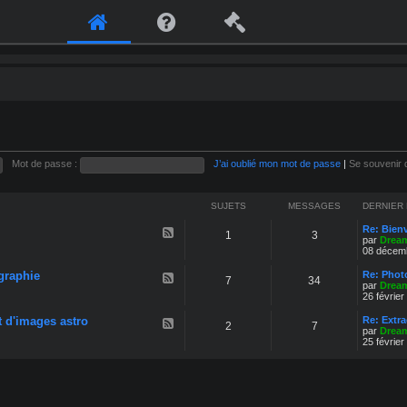
Mot de passe :
J’ai oublié mon mot de passe
|
Se souvenir 
SUJETS
MESSAGES
DERNIER
Re: Bien
F
1
3
par
Drea
l
08 décemb
u
x
graphie
-
Re: Phot
F
7
34
B
par
Drea
l
i
26 février
u
e
x
n
t d'images astro
-
Re: Extr
F
2
7
v
T
par
Drea
l
e
é
25 février
u
n
c
x
u
h
-
n
P
i
r
q
é
u