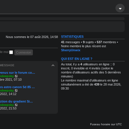
STATISTIQUES
Nous sommes le 07 août 2026, 14:58
41
messages •
9
sujets •
537
membres •
Notre membre le plus récent est
SherryUnwix
de moi
QUI EST EN LIGNE ?
Au total, il y a
4
utilisateurs en ligne :: 0
 MESSAGE
inscrit, 0 invisible et 4 invités (selon le
nombre d’utilisateurs actifs des 5 dernières
venus sur le forum co…
C
mdeepsky
minutes)
o
re 2021, 07:10
Le nombre maximal d’utilisateurs en ligne
n
simultanément a été de
439
le 28 mai 2026,
s
os astro canon 5d 85 …
09:30
u
C
mdeepsky
l
o
 2022, 14:12
t
n
e
s
action du gradient Si…
r
u
C
mdeepsky
l
l
o
 2022, 21:53
e
t
n
d
e
s
e
r
u
r
l
l
n
Fuseau horaire sur
UTC
e
t
i
d
e